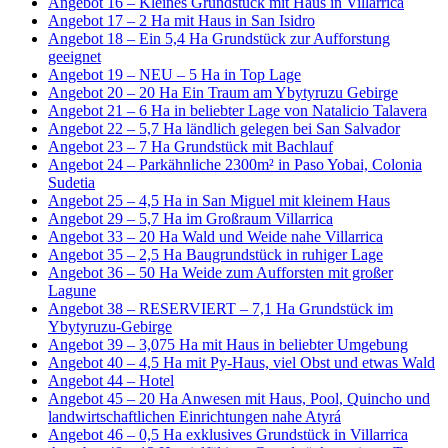
Angebot 16 – Kleines Grundstück mit Haus in Villarrica
Angebot 17 – 2 Ha mit Haus in San Isidro
Angebot 18 – Ein 5,4 Ha Grundstück zur Aufforstung
geeignet
Angebot 19 – NEU – 5 Ha in Top Lage
Angebot 20 – 20 Ha Ein Traum am Ybytyruzu Gebirge
Angebot 21 – 6 Ha in beliebter Lage von Natalicio Talavera
Angebot 22 – 5,7 Ha ländlich gelegen bei San Salvador
Angebot 23 – 7 Ha Grundstück mit Bachlauf
Angebot 24 – Parkähnliche 2300m² in Paso Yobai, Colonia
Sudetia
Angebot 25 – 4,5 Ha in San Miguel mit kleinem Haus
Angebot 29 – 5,7 Ha im Großraum Villarrica
Angebot 33 – 20 Ha Wald und Weide nahe Villarrica
Angebot 35 – 2,5 Ha Baugrundstück in ruhiger Lage
Angebot 36 – 50 Ha Weide zum Aufforsten mit großer
Lagune
Angebot 38 – RESERVIERT – 7,1 Ha Grundstück im
Ybytyruzu-Gebirge
Angebot 39 – 3,075 Ha mit Haus in beliebter Umgebung
Angebot 40 – 4,5 Ha mit Py-Haus, viel Obst und etwas Wald
Angebot 44 – Hotel
Angebot 45 – 20 Ha Anwesen mit Haus, Pool, Quincho und
landwirtschaftlichen Einrichtungen nahe Atyrá
Angebot 46 – 0,5 Ha exklusives Grundstück in Villarrica