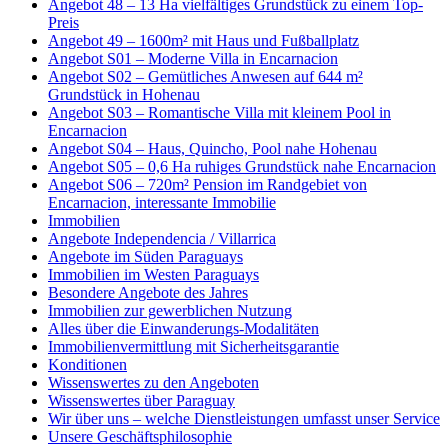
Angebot 48 – 13 Ha vielfältiges Grundstück zu einem Top-
Preis
Angebot 49 – 1600m² mit Haus und Fußballplatz
Angebot S01 – Moderne Villa in Encarnacion
Angebot S02 – Gemütliches Anwesen auf 644 m²
Grundstück in Hohenau
Angebot S03 – Romantische Villa mit kleinem Pool in
Encarnacion
Angebot S04 – Haus, Quincho, Pool nahe Hohenau
Angebot S05 – 0,6 Ha ruhiges Grundstück nahe Encarnacion
Angebot S06 – 720m² Pension im Randgebiet von
Encarnacion, interessante Immobilie
Immobilien
Angebote Independencia / Villarrica
Angebote im Süden Paraguays
Immobilien im Westen Paraguays
Besondere Angebote des Jahres
Immobilien zur gewerblichen Nutzung
Alles über die Einwanderungs-Modalitäten
Immobilienvermittlung mit Sicherheitsgarantie
Konditionen
Wissenswertes zu den Angeboten
Wissenswertes über Paraguay
Wir über uns – welche Dienstleistungen umfasst unser Service
Unsere Geschäftsphilosophie