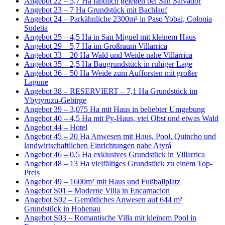
Angebot 22 – 5,7 Ha ländlich gelegen bei San Salvador
Angebot 23 – 7 Ha Grundstück mit Bachlauf
Angebot 24 – Parkähnliche 2300m² in Paso Yobai, Colonia
Sudetia
Angebot 25 – 4,5 Ha in San Miguel mit kleinem Haus
Angebot 29 – 5,7 Ha im Großraum Villarrica
Angebot 33 – 20 Ha Wald und Weide nahe Villarrica
Angebot 35 – 2,5 Ha Baugrundstück in ruhiger Lage
Angebot 36 – 50 Ha Weide zum Aufforsten mit großer
Lagune
Angebot 38 – RESERVIERT – 7,1 Ha Grundstück im
Ybytyruzu-Gebirge
Angebot 39 – 3,075 Ha mit Haus in beliebter Umgebung
Angebot 40 – 4,5 Ha mit Py-Haus, viel Obst und etwas Wald
Angebot 44 – Hotel
Angebot 45 – 20 Ha Anwesen mit Haus, Pool, Quincho und
landwirtschaftlichen Einrichtungen nahe Atyrá
Angebot 46 – 0,5 Ha exklusives Grundstück in Villarrica
Angebot 48 – 13 Ha vielfältiges Grundstück zu einem Top-
Preis
Angebot 49 – 1600m² mit Haus und Fußballplatz
Angebot S01 – Moderne Villa in Encarnacion
Angebot S02 – Gemütliches Anwesen auf 644 m²
Grundstück in Hohenau
Angebot S03 – Romantische Villa mit kleinem Pool in