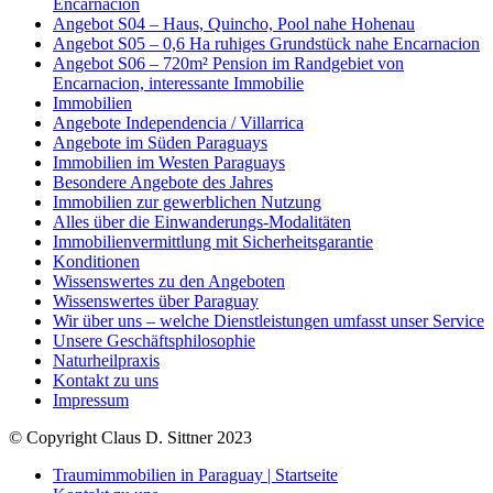
Encarnacion
Angebot S04 – Haus, Quincho, Pool nahe Hohenau
Angebot S05 – 0,6 Ha ruhiges Grundstück nahe Encarnacion
Angebot S06 – 720m² Pension im Randgebiet von
Encarnacion, interessante Immobilie
Immobilien
Angebote Independencia / Villarrica
Angebote im Süden Paraguays
Immobilien im Westen Paraguays
Besondere Angebote des Jahres
Immobilien zur gewerblichen Nutzung
Alles über die Einwanderungs-Modalitäten
Immobilienvermittlung mit Sicherheitsgarantie
Konditionen
Wissenswertes zu den Angeboten
Wissenswertes über Paraguay
Wir über uns – welche Dienstleistungen umfasst unser Service
Unsere Geschäftsphilosophie
Naturheilpraxis
Kontakt zu uns
Impressum
© Copyright Claus D. Sittner 2023
Traumimmobilien in Paraguay | Startseite