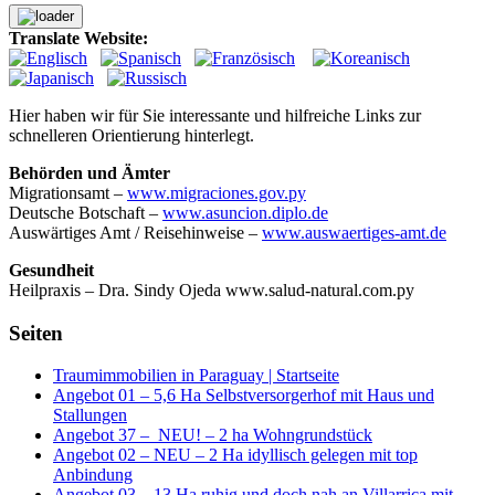
Translate Website:
Hier haben wir für Sie interessante und hilfreiche Links zur
schnelleren Orientierung hinterlegt.
Behörden und Ämter
Migrationsamt –
www.migraciones.gov.py
Deutsche Botschaft –
www.asuncion.diplo.de
Auswärtiges Amt / Reisehinweise –
www.auswaertiges-amt.de
Gesundheit
Heilpraxis – Dra. Sindy Ojeda www.salud-natural.com.py
Seiten
Traumimmobilien in Paraguay | Startseite
Angebot 01 – 5,6 Ha Selbstversorgerhof mit Haus und
Stallungen
Angebot 37 – NEU! – 2 ha Wohngrundstück
Angebot 02 – NEU – 2 Ha idyllisch gelegen mit top
Anbindung
Angebot 03 – 13 Ha ruhig und doch nah an Villarrica mit